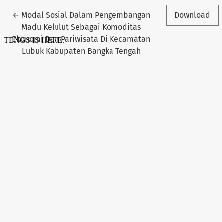
Return to Article Details
←
Modal Sosial Dalam Pengembangan
Download
Madu Kelulut Sebagai Komoditas
Ekonomi Dan Pariwisata Di Kecamatan
Lubuk Kabupaten Bangka Tengah