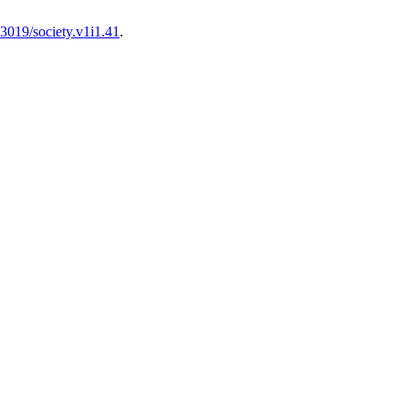
33019/society.v1i1.41
.