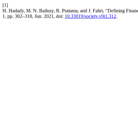
[1]
H. Hadady, M. N. Bailusy, R. Pratama, and J. Fahri, “Defining Fin
1, pp. 302–318, Jun. 2021, doi:
10.33019/society.v9i1.312
.