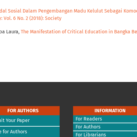
dal Sosial Dalam Pengembangan Madu Kelulut Sebagai Komod
: Vol. 6 No. 2 (2018): Society
opa Laura,
The Manifestation of Critical Education in Bangka B
FOR AUTHORS
INFORMATION
For Readers
it Your Paper
For Authors
 for Authors
For Librarians