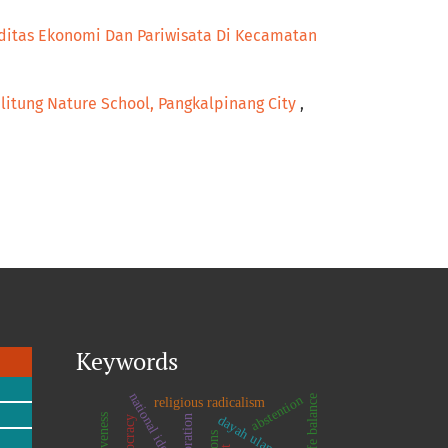
itas Ekonomi Dan Pariwisata Di Kecamatan
elitung Nature School, Pangkalpinang City
,
Keywords
national identity
abstention
work-life balance
religious radicalism
dayah ulama