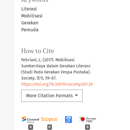
Literasi
Mobilisasi
Gerakan
Pemuda
How to Cite
Febriani, L. (2017). Mobilisasi
Sumberdaya dalam Gerakan Literasi:
(Studi Pada Gerakan Vespa Pustaka).
Society
,
5
(1), 59-67.
https://doi.org/10.33019/society.v5i1.20
More Citation Formats
0
0
0