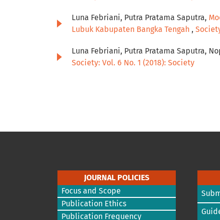
Luna Febriani, Putra Pratama Saputra,
Mo
Lubuk Kabupaten Bangka Tengah
,
Society
Luna Febriani, Putra Pratama Saputra, N
Society: Vol. 6 No. 1 (2018): Society
JOURNAL POLICIES
Focus and Scope
Subm
Publication Ethics
Guide
Publication Frequency