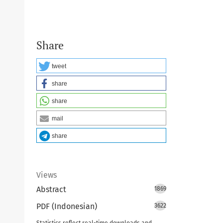
Share
tweet
share
share
mail
share
Views
Abstract
1869
PDF (Indonesian)
3622
Statistics reflect real-time downloads and