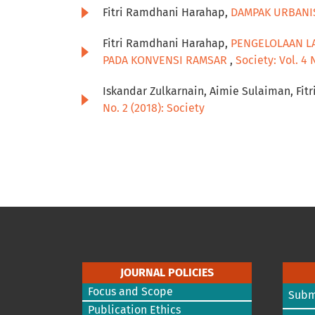
Fitri Ramdhani Harahap,
DAMPAK URBANI
Fitri Ramdhani Harahap,
PENGELOLAAN L
PADA KONVENSI RAMSAR
,
Society: Vol. 4 
Iskandar Zulkarnain, Aimie Sulaiman, Fi
No. 2 (2018): Society
JOURNAL POLICIES
Focus and Scope
Subm
Publication Ethics