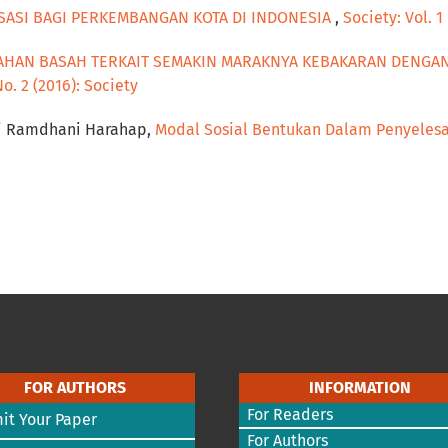
SASI BAGI PERKEMBANGAN KOTA DI INDONESIA
,
Society: Vol. 1
AHAN BASAH TERKAIT SEMAKIN MARAKNYA KEBAKARAN DENGAN
No. 2 (2016): Society
tri Ramdhani Harahap,
Modal Sosial Bentukan Dalam Penyelesai
FOR AUTHORS
INFORMATION
For Readers
it Your Paper
For Authors