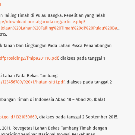
1
n Tailing Timah di Pulau Bangka: Penelitian yang Telah
tp://download.portalgaruda.org/article.php?
20Timah%20di%20Pulau%20Bangka:%20Penelitian%20yang%20Telah%20Dilakukan%20dan%20Prospek%20ke%20Depan
015.
 Fisik Tanah Dan Lingkungan Pada Lahan Pasca Penambangan
pdfprosiding2/fmipa201110.pdf
, diakses pada tanggal 1
masi Lahan Pada Bekas Tambang.
m/123456789/920/1/hutan-siti1.pdf
, diakses pada tanggal 2
ambangan Timah di Indonesia Abad 18 – Abad 20, Ibalat
ipi.go.id/1321050669
, diakses pada tanggal 2 September 2015.
ry. 2011. Revegetasi Lahan Bekas Tambang Timah dengan
. Prosiding Seminar Nasional Inovasi Perkebunan.