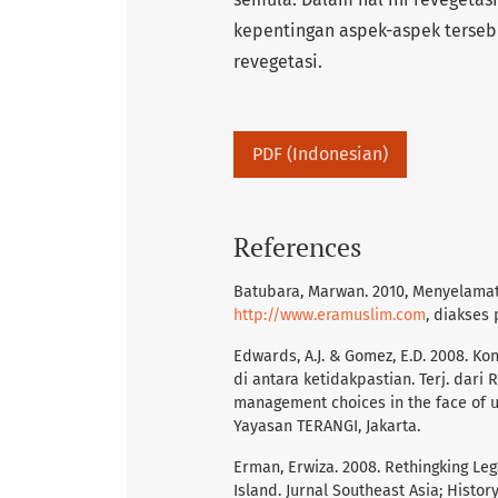
kepentingan aspek-aspek terseb
revegetasi.
PDF (Indonesian)
References
Batubara, Marwan. 2010, Menyelamat
http://www.eramuslim.com
, diakses 
Edwards, A.J. & Gomez, E.D. 2008. K
di antara ketidakpastian. Terj. dari
management choices in the face of unce
Yayasan TERANGI, Jakarta.
Erman, Erwiza. 2008. Rethingking Leg
Island. Jurnal Southeast Asia; History 