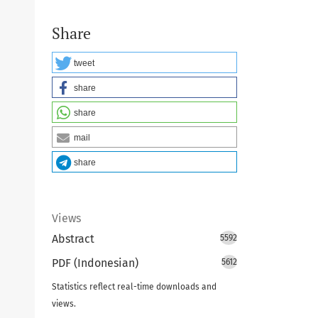
Share
tweet
share
share
mail
share
Views
Abstract
5592
PDF (Indonesian)
5612
Statistics reflect real-time downloads and
views.