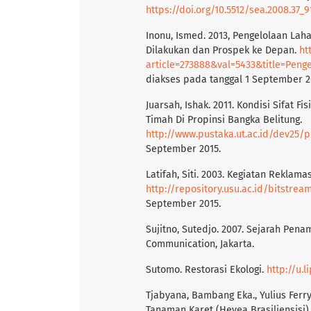
https://doi.org/10.5512/sea.2008.37_9
Inonu, Ismed. 2013, Pengelolaan Laha
Dilakukan dan Prospek ke Depan.
ht
article=273888&val=5433&title=Pengelolaan%20Lahan%20Tailing%
diakses pada tanggal 1 September 2
Juarsah, Ishak. 2011. Kondisi Sifat
Timah Di Propinsi Bangka Belitung.
http://www.pustaka.ut.ac.id/dev25/
September 2015.
Latifah, Siti. 2003. Kegiatan Rekla
http://repository.usu.ac.id/bitstrea
September 2015.
Sujitno, Sutedjo. 2007. Sejarah Pen
Communication, Jakarta.
Sutomo. Restorasi Ekologi.
http://u.l
Tjabyana, Bambang Eka., Yulius Fer
Tanaman Karet (Hevea Brasiliensisi)